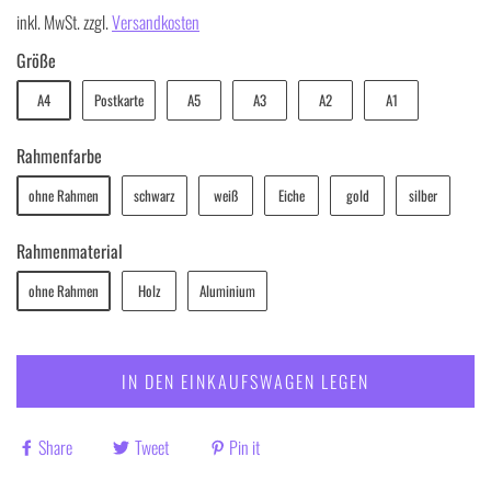
inkl. MwSt. zzgl.
Versandkosten
Größe
A4
Postkarte
A5
A3
A2
A1
Rahmenfarbe
ohne Rahmen
schwarz
weiß
Eiche
gold
silber
Rahmenmaterial
ohne Rahmen
Holz
Aluminium
IN DEN EINKAUFSWAGEN LEGEN
Share
Tweet
Pin it