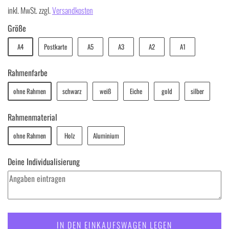
inkl. MwSt. zzgl.
Versandkosten
Größe
A4
Postkarte
A5
A3
A2
A1
Rahmenfarbe
ohne Rahmen
schwarz
weiß
Eiche
gold
silber
Rahmenmaterial
ohne Rahmen
Holz
Aluminium
Deine Individualisierung
IN DEN EINKAUFSWAGEN LEGEN