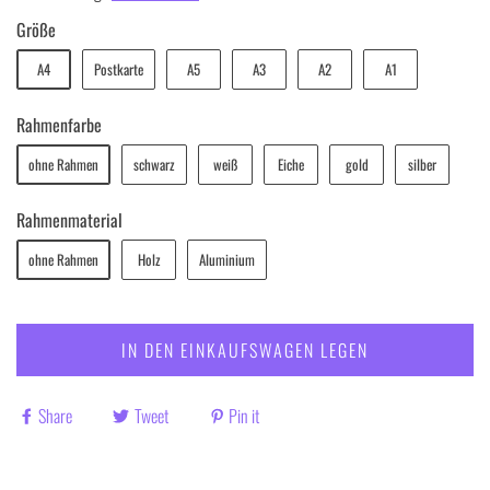
Größe
A4
Postkarte
A5
A3
A2
A1
Rahmenfarbe
ohne Rahmen
schwarz
weiß
Eiche
gold
silber
Rahmenmaterial
ohne Rahmen
Holz
Aluminium
IN DEN EINKAUFSWAGEN LEGEN
Share
Tweet
Pin it